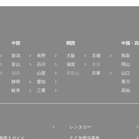
中部
関西
中国・四
新潟
長野
大阪
京都
鳥取
富山
石川
滋賀
奈良
岡山
福井
山梨
和歌山
兵庫
山口
静岡
愛知
香川
岐阜
三重
高知
レンタカー
車購入ガイド
ＦＣ加盟店募集