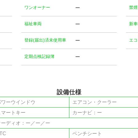
ワンオーナー
禁煙
ー
福祉⾞両
新車
ー
登録(届出)済未使用車
エコ
ー
定期点検記録簿
ー
設備仕様
パワーウインドウ
エアコン・クーラー
スマートキー
カーナビ：ー
オーディオ：ー／ー／ー
TC
ベンチシート