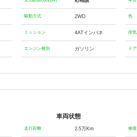
応相談
駆動方式
⾊
2WD
ミッション
排気
4ATインパネ
エンジン種別
ドア
ガソリン
車両状態
⾛⾏距離
修復
2.5万Km