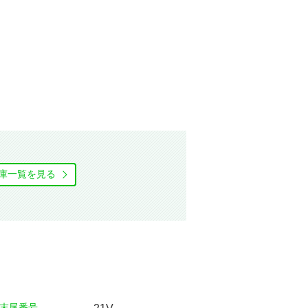
庫⼀覧を⾒る
末尾番号