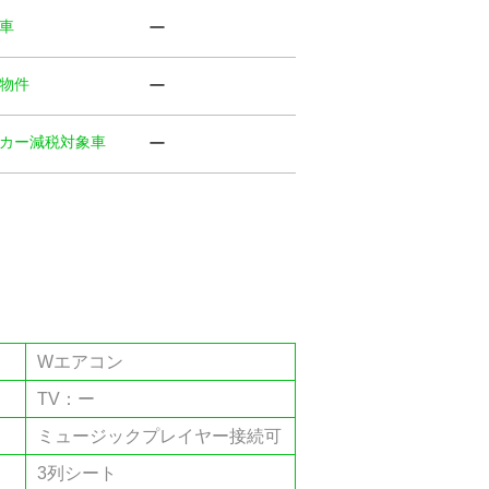
⾞
ー
物件
ー
カー減税対象車
ー
Wエアコン
TV：ー
ミュージックプレイヤー接続可
3列シート