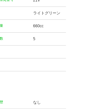
21V
ライトグリーン
量
660cc
数
5
歴
なし