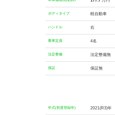
177.
7
万円
ボディタイプ
軽自動車
ハンドル
右
乗車定員
4名
法定整備
法定整備無
保証
保証無
年式(初度登録年)
2021(R3)年