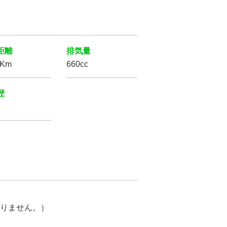
距離
排気量
万Km
660cc
歴
りません。）