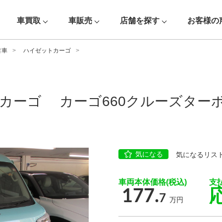
車買取
車販売
店舗を探す
お客様の
古車
ハイゼットカーゴ
カーゴ カーゴ660クルーズターボS
気になる
気になるリス
車両本体価格(税込)
支
177.
7
万円