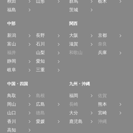
秋田
山形
群馬
栃木
福島
茨城
中部
関西
新潟
長野
大阪
京都
富山
石川
滋賀
奈良
福井
山梨
和歌山
兵庫
静岡
愛知
岐阜
三重
中国・四国
九州・沖縄
鳥取
島根
福岡
佐賀
岡山
広島
長崎
熊本
山口
徳島
大分
宮崎
香川
愛媛
鹿児島
沖縄
高知