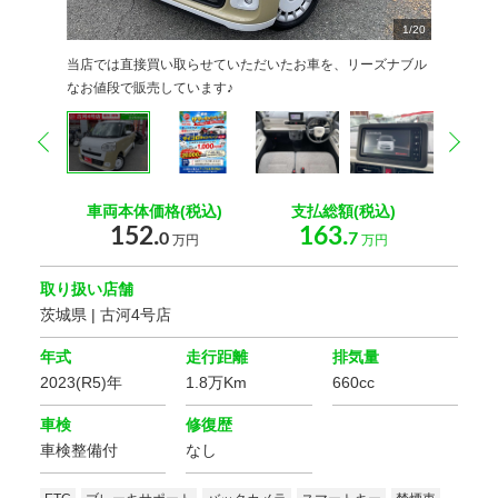
10
12
13
14
15
16
17
18
19
20
11
2
2
2
2
2
2
2
2
2
2
2
1
2
3
4
5
6
7
8
9
/
20
20
20
20
20
20
20
20
20
0
0
0
0
0
0
0
0
0
0
0
当店では直接買い取らせていただいたお車を、リーズナブル
なお値段で販売しています♪
prev
nex
車両本体価格(税込)
支払総額(税込)
152.
163.
0
7
万円
万円
取り扱い店舗
茨城県 | 古河4号店
年式
走行距離
排気量
2023(R5)年
1.8万Km
660cc
車検
修復歴
車検整備付
なし