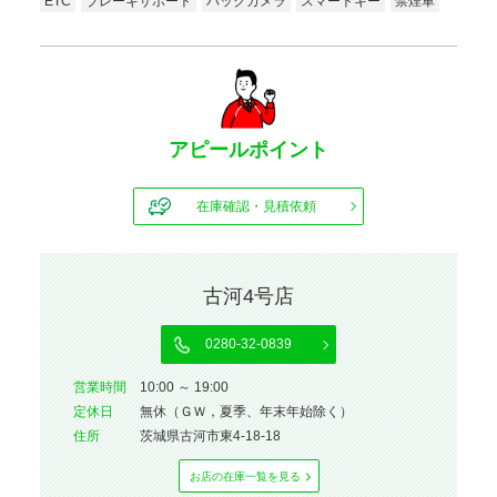
ETC
ブレーキサポート
バックカメラ
スマートキー
禁煙車
アピールポイント
在庫確認・見積依頼
古河4号店
0280-32-0839
営業時間
10:00 ～ 19:00
定休⽇
無休（ＧＷ，夏季、年末年始除く）
住所
茨城県古河市東4-18-18
お店の在庫⼀覧を⾒る