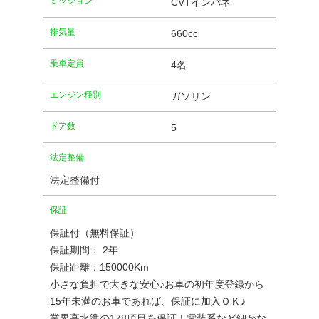
ミッション
CVTインパネ
排気量
660cc
乗車定員
4名
エンジン種別
ガソリン
ドア数
5
法定整備
法定整備付
保証
保証付（無料保証）
保証期間： 2年
保証距離：150000Km
小さな負担で大きな安心♪お車の初年度登録から
15年未満のお車であれば、保証に加入ＯＫ♪
業界高水準の178項目を保証！電装系など細かな