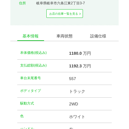
住所
岐阜県岐阜市六条江東2丁目3-7
お店の在庫⼀覧を⾒る
基本情報
車両状態
設備仕様
本体価格(税込み)
1180.
0
万円
支払総額(税込み)
1192.
3
万円
車台末尾番号
557
ボディタイプ
トラック
駆動方式
2WD
⾊
ホワイト
ハンドル