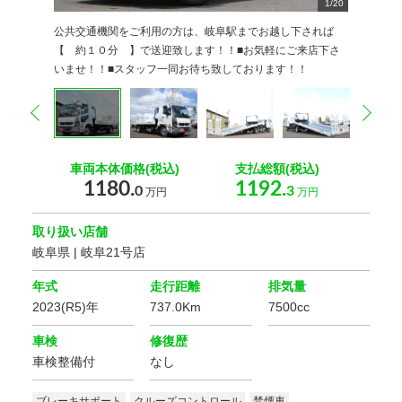
1
2
3
4
5
6
7
8
9
/
20
20
20
20
20
20
20
20
20
0
0
0
0
0
0
0
0
0
0
0
公共交通機関をご利用の方は、岐阜駅までお越し下されば
【 約１０分 】で送迎致します！！■お気軽にご来店下さ
いませ！！■スタッフ一同お待ち致しております！！
prev
nex
車両本体価格(税込)
支払総額(税込)
1180.
1192.
0
3
万円
万円
取り扱い店舗
岐阜県 | 岐阜21号店
年式
走行距離
排気量
2023(R5)年
737.0Km
7500cc
車検
修復歴
車検整備付
なし
ブレーキサポート
クルーズコントロール
禁煙車