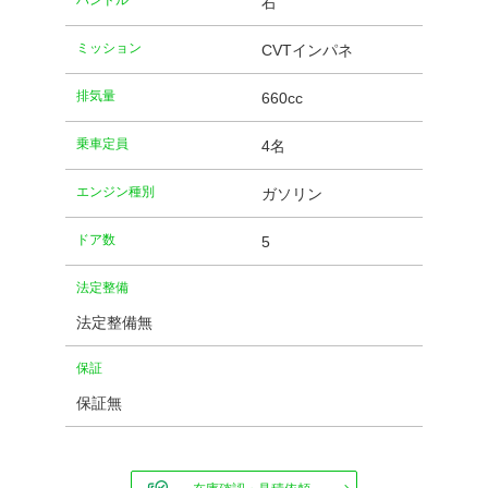
ハンドル
右
ミッション
CVTインパネ
排気量
660cc
乗車定員
4名
エンジン種別
ガソリン
ドア数
5
法定整備
法定整備無
保証
保証無