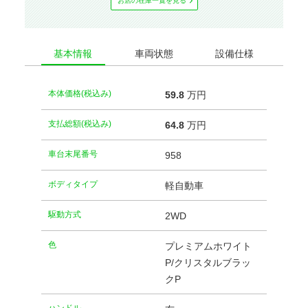
お店の在庫⼀覧を⾒る
基本情報
車両状態
設備仕様
本体価格(税込み)
59.
8
万円
支払総額(税込み)
64.
8
万円
車台末尾番号
958
ボディタイプ
軽自動車
駆動方式
2WD
⾊
プレミアムホワイト
P/クリスタルブラッ
クP