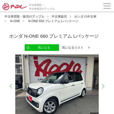
中古車買取・
中古車査定のアップル
中古車買取・販売のアップル
中古車販売
ホンダ の中古車
N-ONE
N-ONE 660 プレミアム Lパッケージ
ホンダ
N-ONE 660 プレミアム Lパッケージ
気になる
気になるリスト
prev
next
10
12
13
14
15
16
17
18
19
20
11
2
2
2
2
2
2
2
2
2
2
2