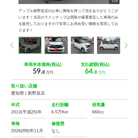
1
2
3
4
5
6
7
8
9
/
20
20
20
20
20
20
20
20
20
0
0
0
0
0
0
0
0
0
0
0
アップル新野並店のお車に興味を持って頂きありがとうござ
います！当店のラインナップは買取や厳選査定した車両のみ
を販売しておりますので非常にお求め安い価格を実現してお
ります！
prev
nex
車両本体価格(税込)
支払総額(税込)
59.
64.
8
8
万円
万円
取り扱い店舗
愛知県 | 新野並店
年式
走行距離
排気量
2013(平成25)年
6.5万Km
660cc
車検
修復歴
2026(R8)年11月
なし