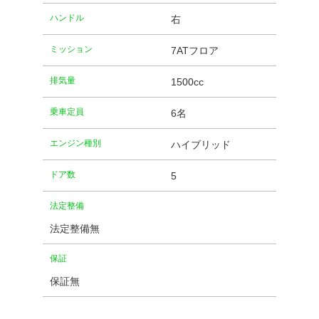
ハンドル
右
ミッション
7ATフロア
排気量
1500cc
乗車定員
6名
エンジン種別
ハイブリッド
ドア数
5
法定整備
法定整備無
保証
保証無