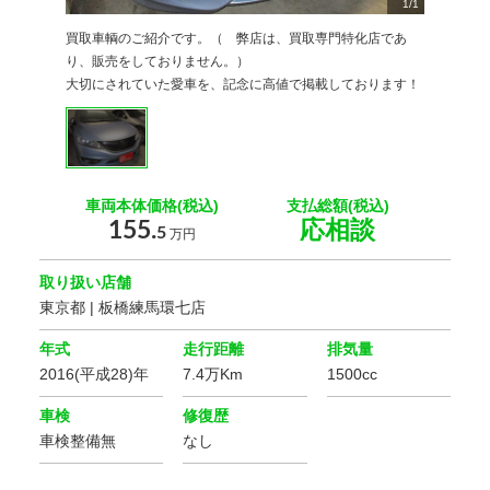
1
/
1
買取車輌のご紹介です。（ 弊店は、買取専門特化店であ
り、販売をしておりません。）
大切にされていた愛車を、記念に高値で掲載しております！
車両本体価格(税込)
支払総額(税込)
155.
応相談
5
万円
取り扱い店舗
東京都 | 板橋練馬環七店
年式
走行距離
排気量
2016(平成28)年
7.4万Km
1500cc
車検
修復歴
車検整備無
なし