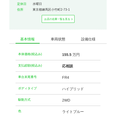
定休⽇
水曜日
住所
東京都練馬区小竹町2-73-1
お店の在庫⼀覧を⾒る
基本情報
車両状態
設備仕様
本体価格(税込み)
155.
5
万円
支払総額(税込み)
応相談
車台末尾番号
FR4
ボディタイプ
ハイブリッド
駆動方式
2WD
⾊
ライトブルー