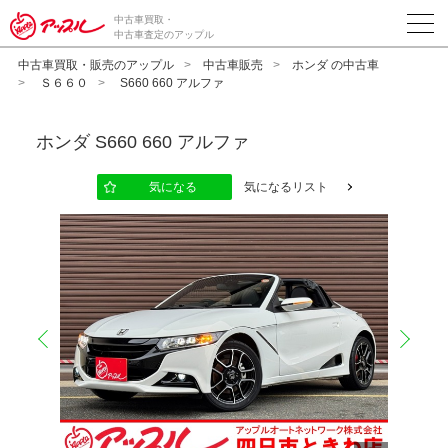
中古車買取・
中古車査定のアップル
中古車買取・販売のアップル
中古車販売
ホンダ の中古車
Ｓ６６０
S660 660 アルファ
ホンダ
S660 660 アルファ
気になる
気になるリスト
prev
next
10
12
13
14
15
16
17
18
19
20
11
2
2
2
2
2
2
2
2
2
2
2