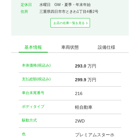
定休⽇
水曜日 GW・夏季・年末年始
住所
三重県四日市市ときわ1丁目4番2号
お店の在庫⼀覧を⾒る
基本情報
車両状態
設備仕様
本体価格(税込み)
293.
0
万円
支払総額(税込み)
299.
9
万円
車台末尾番号
216
ボディタイプ
軽自動車
駆動方式
2WD
⾊
プレミアムスターホ