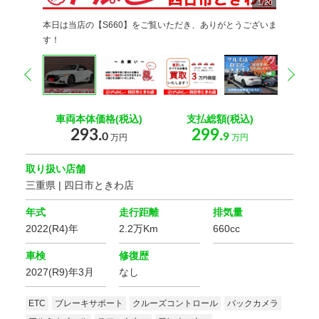
1
2
3
4
5
6
7
8
9
/
20
20
20
20
20
20
20
20
20
0
0
0
0
0
0
0
0
0
0
0
本日は当店の【S660】をご覧いただき、ありがとうございま
す！
prev
nex
車両本体価格(税込)
支払総額(税込)
293.
299.
0
9
万円
万円
取り扱い店舗
三重県 | 四日市ときわ店
年式
走行距離
排気量
2022(R4)年
2.2万Km
660cc
車検
修復歴
2027(R9)年3月
なし
ETC
ブレーキサポート
クルーズコントロール
バックカメラ