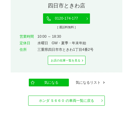
四日市ときわ店
0120-174-177
[ 通話料無料 ]
営業時間
10:00 ～ 18:30
定休⽇
水曜日 GW・夏季・年末年始
住所
三重県四日市市ときわ1丁目4番2号
お店の在庫⼀覧を⾒る
気になる
気になるリスト
ホンダ Ｓ６６０ の車両一覧に戻る