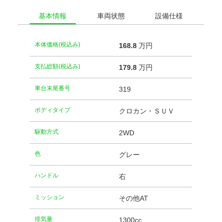
基本情報
車両状態
設備仕様
本体価格(税込み)
168.
8
万円
支払総額(税込み)
179.
8
万円
車台末尾番号
319
ボディタイプ
クロカン・ＳＵＶ
駆動方式
2WD
⾊
グレー
ハンドル
右
ミッション
その他AT
排気量
1300cc