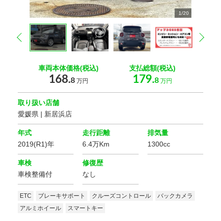
10
12
13
14
15
16
17
18
19
20
11
2
2
2
2
2
2
2
2
2
2
2
1
2
3
4
5
6
7
8
9
/
20
20
20
20
20
20
20
20
20
0
0
0
0
0
0
0
0
0
0
0
prev
nex
車両本体価格(税込)
支払総額(税込)
168.
179.
8
8
万円
万円
取り扱い店舗
愛媛県 | 新居浜店
年式
走行距離
排気量
2019(R1)年
6.4万Km
1300cc
車検
修復歴
車検整備付
なし
ETC
ブレーキサポート
クルーズコントロール
バックカメラ
アルミホイール
スマートキー