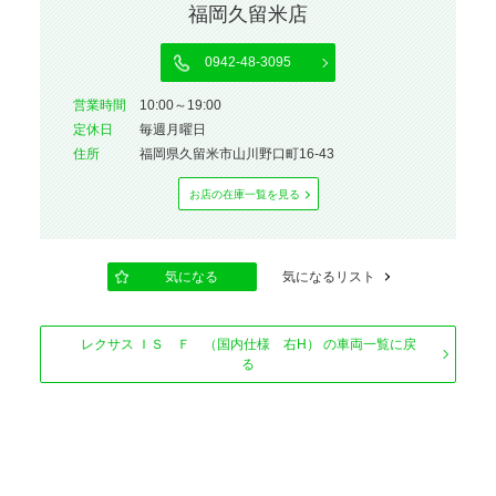
福岡久留米店
0942-48-3095
営業時間
10:00～19:00
定休⽇
毎週月曜日
住所
福岡県久留米市山川野口町16-43
お店の在庫⼀覧を⾒る
気になる
気になるリスト
レクサス ＩＳ Ｆ （国内仕様 右H） の車両一覧に戻
る