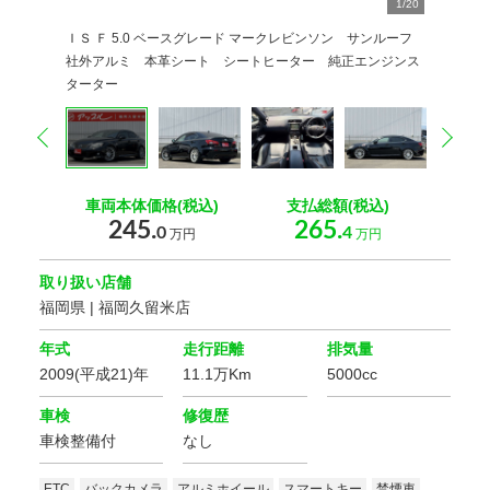
1
2
3
4
5
6
7
8
9
/
20
20
20
20
20
20
20
20
20
0
0
0
0
0
0
0
0
0
0
0
ＩＳ Ｆ 5.0 ベースグレード マークレビンソン サンルーフ
社外アルミ 本革シート シートヒーター 純正エンジンス
ターター
prev
nex
車両本体価格(税込)
支払総額(税込)
245.
265.
0
4
万円
万円
取り扱い店舗
福岡県 | 福岡久留米店
年式
走行距離
排気量
2009(平成21)年
11.1万Km
5000cc
車検
修復歴
車検整備付
なし
ETC
バックカメラ
アルミホイール
スマートキー
禁煙車