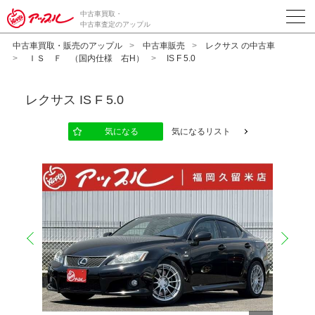
中古車買取・
中古車査定のアップル
中古車買取・販売のアップル
中古車販売
レクサス の中古車
ＩＳ Ｆ （国内仕様 右H）
IS F 5.0
レクサス
IS F 5.0
気になる
気になるリスト
prev
next
10
12
13
14
15
16
17
18
19
20
11
2
2
2
2
2
2
2
2
2
2
2