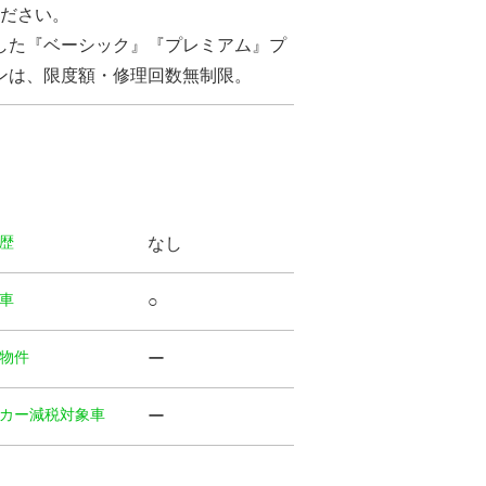
ださい。
した『ベーシック』『プレミアム』プ
ンは、限度額・修理回数無制限。
歴
なし
⾞
○
物件
ー
カー減税対象車
ー