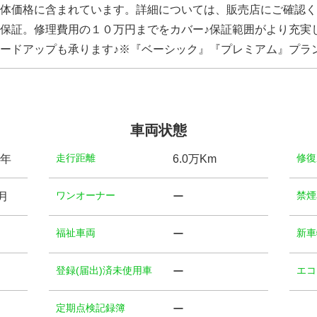
体価格に含まれています。詳細については、販売店にご確認く
保証。修理費用の１０万円までをカバー♪保証範囲がより充実
ードアップも承ります♪※『ベーシック』『プレミアム』プラ
車両状態
⾛⾏距離
修復
)年
6.0万Km
ワンオーナー
禁煙
9月
ー
福祉⾞両
新車
ー
登録(届出)済未使用車
エコ
ー
定期点検記録簿
ー