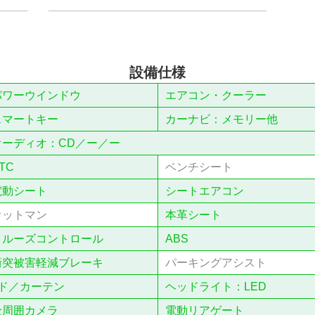
設備仕様
パワーウインドウ
エアコン・クーラー
スマートキー
カーナビ：メモリー他
オーディオ：CD／ー／ー
TC
ベンチシート
電動シート
シートエアコン
オットマン
本⾰シート
クルーズコントロール
ABS
衝突被害軽減ブレーキ
パーキングアシスト
ド／カーテン
ヘッドライト：LED
全周囲カメラ
電動リアゲート