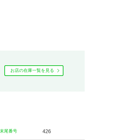
お店の在庫⼀覧を⾒る
末尾番号
426