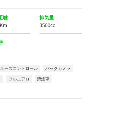
距離
排気量
万Km
3500cc
歴
ルーズコントロール
バックカメラ
ー
フルエアロ
禁煙車