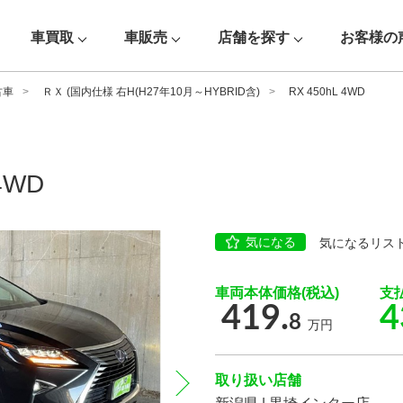
車買取
車販売
店舗を探す
お客様の
古車
ＲＸ (国内仕様 右H(H27年10月～HYBRID含)
RX 450hL 4WD
4WD
気になる
気になるリス
車両本体価格(税込)
支
419.
4
8
万円
取り扱い店舗
next