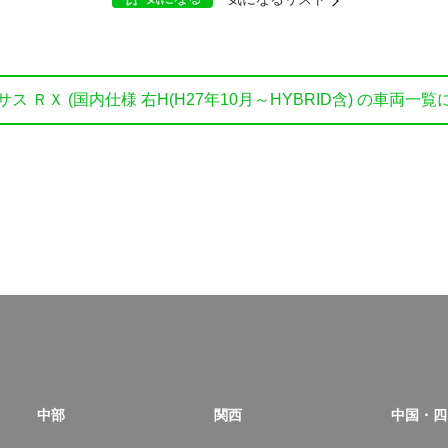
サス ＲＸ (国内仕様 右H(H27年10月～HYBRID含) の車両一覧
中部
関西
中国・四