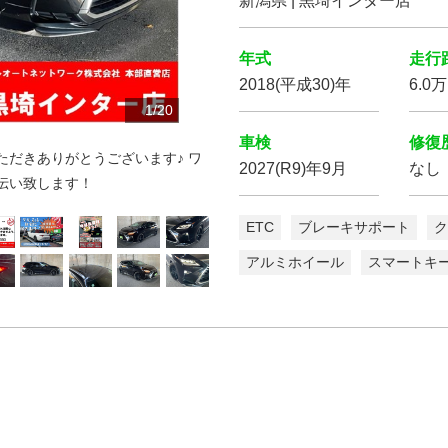
新潟県 | 黒埼インター店
年式
走行
2018(平成30)年
6.0
10
12
13
14
15
16
17
18
19
20
11
1
2
3
4
5
6
7
8
9
/
20
20
20
20
20
20
20
20
20
20
20
20
20
20
20
20
20
20
20
20
車検
修復
だきありがとうございます♪ ワ
2027(R9)年9月
なし
伝い致します！
ETC
ブレーキサポート
ク
アルミホイール
スマートキ