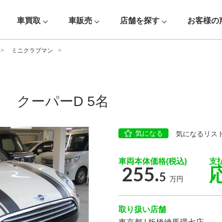
車買取
車販売
店舗を探す
お客様の
ミニクラブマン
 クーパーD 5名
気になる
気になるリス
車両本体価格(税込)
支
255.
5
万円
取り扱い店舗