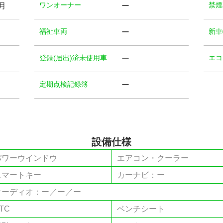
ワンオーナー
禁煙
8月
ー
福祉⾞両
新車
ー
登録(届出)済未使用車
エコ
ー
定期点検記録簿
ー
設備仕様
パワーウインドウ
エアコン・クーラー
スマートキー
カーナビ：ー
オーディオ：ー／ー／ー
TC
ベンチシート