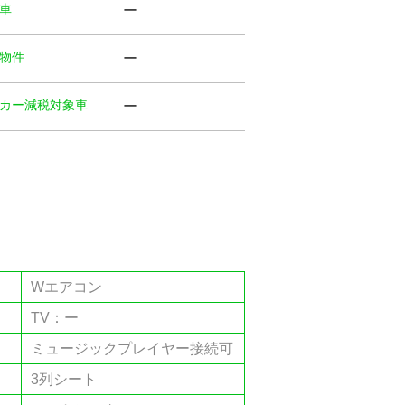
⾞
ー
物件
ー
カー減税対象車
ー
Wエアコン
TV：ー
ミュージックプレイヤー接続可
3列シート