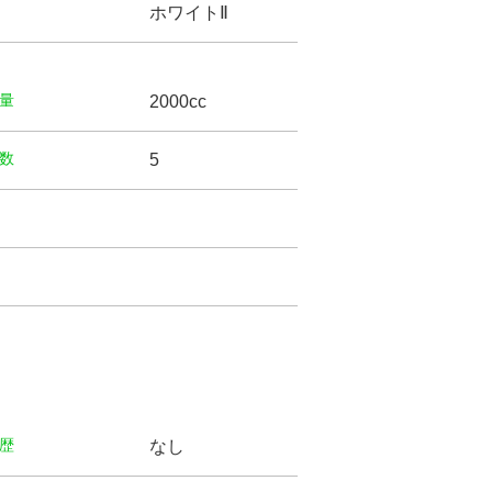
ホワイトⅡ
量
2000cc
数
5
歴
なし