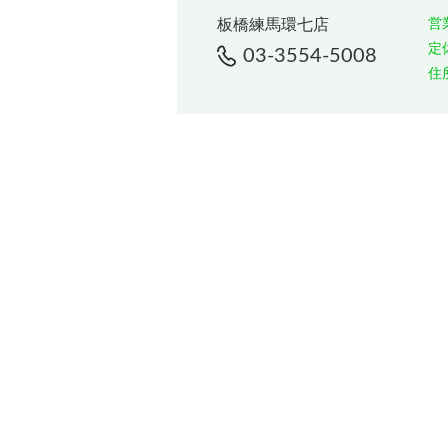
営
板橋練馬環七店
定
03-3554-5008
住