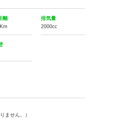
距離
排気量
万Km
2000cc
歴
りません。）