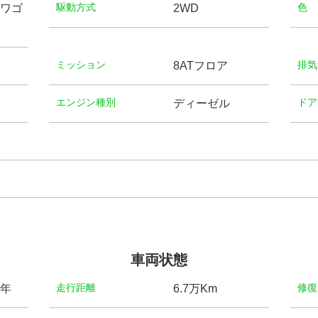
駆動方式
⾊
ワゴ
2WD
ミッション
排気
8ATフロア
エンジン種別
ドア
ディーゼル
車両状態
⾛⾏距離
修復
)年
6.7万Km