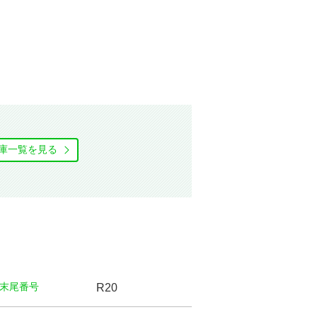
庫⼀覧を⾒る
末尾番号
R20