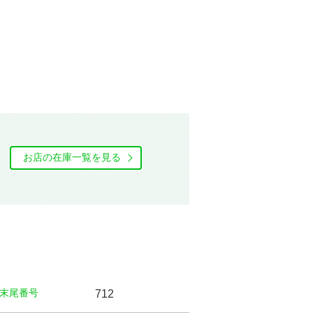
お店の在庫⼀覧を⾒る
末尾番号
712