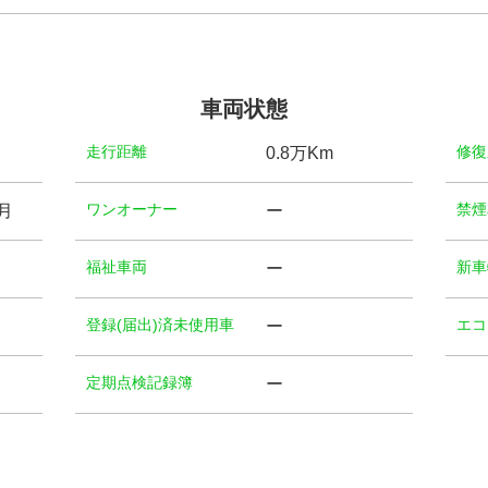
車両状態
⾛⾏距離
修復
0.8万Km
ワンオーナー
禁煙
5月
ー
福祉⾞両
新車
ー
登録(届出)済未使用車
エコ
ー
定期点検記録簿
ー