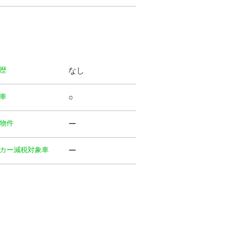
歴
なし
⾞
○
物件
ー
カー減税対象車
ー