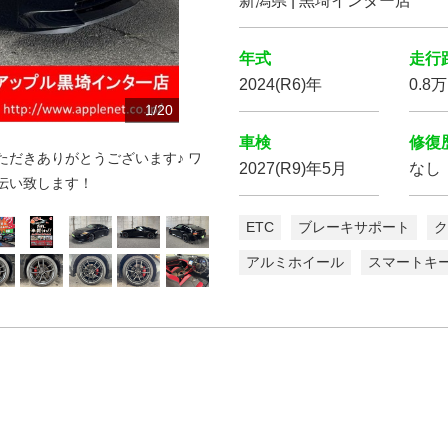
新潟県 | 黒埼インター店
年式
走行
2024(R6)年
0.8
10
12
13
14
15
16
17
18
19
20
11
1
2
3
4
5
6
7
8
9
/
20
20
20
20
20
20
20
20
20
20
20
20
20
20
20
20
20
20
20
20
車検
修復
だきありがとうございます♪ ワ
2027(R9)年5月
なし
伝い致します！
ETC
ブレーキサポート
ク
アルミホイール
スマートキ