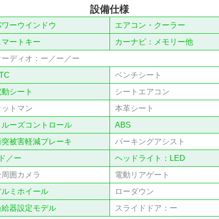
設備仕様
パワーウインドウ
エアコン・クーラー
スマートキー
カーナビ：メモリー他
オーディオ：ー／ー／ー
TC
ベンチシート
電動シート
シートエアコン
オットマン
本⾰シート
クルーズコントロール
ABS
衝突被害軽減ブレーキ
パーキングアシスト
ド／ー
ヘッドライト：LED
全周囲カメラ
電動リアゲート
アルミホイール
ローダウン
過給器設定モデル
スライドドア：ー