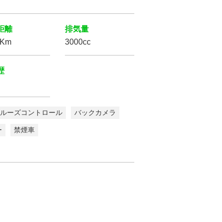
距離
排気量
万Km
3000cc
歴
ルーズコントロール
バックカメラ
ー
禁煙車