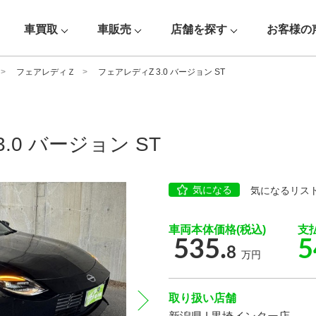
車買取
車販売
店舗を探す
お客様の
フェアレディＺ
フェアレディZ 3.0 バージョン ST
.0 バージョン ST
気になる
気になるリス
車両本体価格(税込)
支
535.
5
8
万円
取り扱い店舗
next