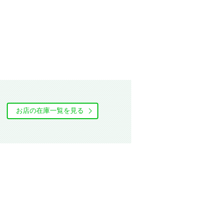
お店の在庫⼀覧を⾒る