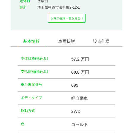
定休⽇
水曜日
住所
埼玉県朝霞市膝折町2-12-1
お店の在庫⼀覧を⾒る
基本情報
車両状態
設備仕様
本体価格(税込み)
57.
2
万円
支払総額(税込み)
60.
8
万円
車台末尾番号
099
ボディタイプ
軽自動車
駆動方式
2WD
⾊
ゴールド