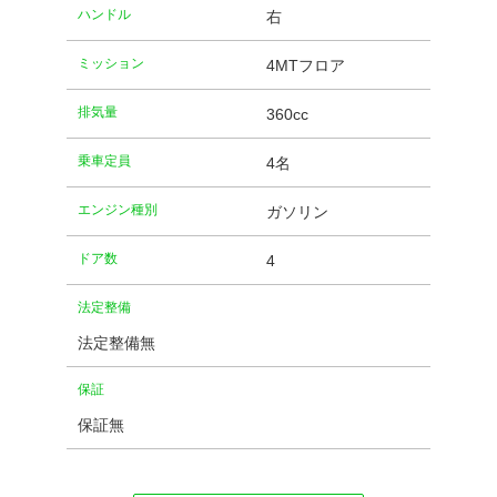
ハンドル
右
ミッション
4MTフロア
排気量
360cc
乗車定員
4名
エンジン種別
ガソリン
ドア数
4
法定整備
法定整備無
保証
保証無