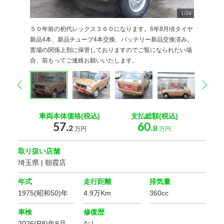
10
12
13
14
15
16
17
18
19
20
11
2
2
2
2
2
2
2
2
2
2
2
1
2
3
4
5
6
7
8
9
/
20
20
20
20
20
20
20
20
20
0
0
0
0
0
0
0
0
0
0
0
５０年前の初代レックス３６０になります。6年8月頃タイヤ
新品4本、新品チューブ4本交換、バッテリー新品交換済み。
置場の関係上別に保管しておりますのでご覧になられたい場
合、前もってご連絡お願いいたします。
prev
nex
車両本体価格(税込)
支払総額(税込)
57.
60.
2
8
万円
万円
取り扱い店舗
埼玉県 | 朝霞店
年式
走行距離
排気量
1975(昭和50)年
4.9万Km
360cc
車検
修復歴
2026(R8)年8月
なし