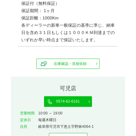
保証付（無料保証）
保証期間： 1ヶ月
保証距離：1000Km
各ディーラーの新車一般保証の基準に準じ、納車
日を含め３１日もしくは１０００ＫＭ到達までの
いずれか早い時点まで保証いたします。
在庫確認・見積依頼
可児店
0574-62-6161
営業時間
10:00 ～ 19:00
定休⽇
毎週木曜日
住所
岐阜県可児市下恵土字野林4064-1