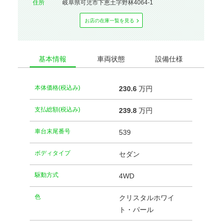
住所
岐阜県可児市下恵土字野林4064-1
お店の在庫⼀覧を⾒る
基本情報
車両状態
設備仕様
本体価格(税込み)
230.
6
万円
支払総額(税込み)
239.
8
万円
車台末尾番号
539
ボディタイプ
セダン
駆動方式
4WD
⾊
クリスタルホワイ
ト・パール