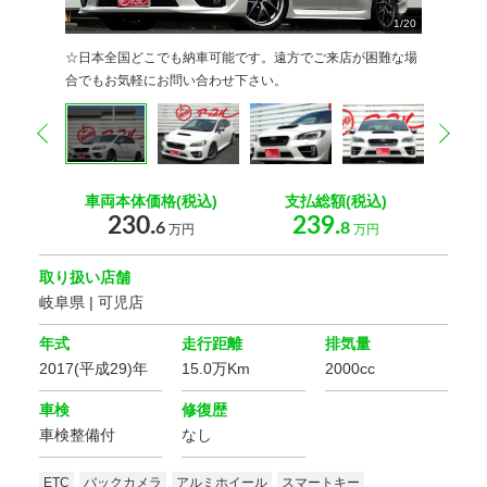
10
12
13
14
15
16
17
18
19
20
11
2
2
2
2
2
2
2
2
2
2
2
1
2
3
4
5
6
7
8
9
/
20
20
20
20
20
20
20
20
20
0
0
0
0
0
0
0
0
0
0
0
☆日本全国どこでも納車可能です。遠方でご来店が困難な場
合でもお気軽にお問い合わせ下さい。
prev
nex
車両本体価格(税込)
支払総額(税込)
230.
239.
6
8
万円
万円
取り扱い店舗
岐阜県 | 可児店
年式
走行距離
排気量
2017(平成29)年
15.0万Km
2000cc
車検
修復歴
車検整備付
なし
ETC
バックカメラ
アルミホイール
スマートキー