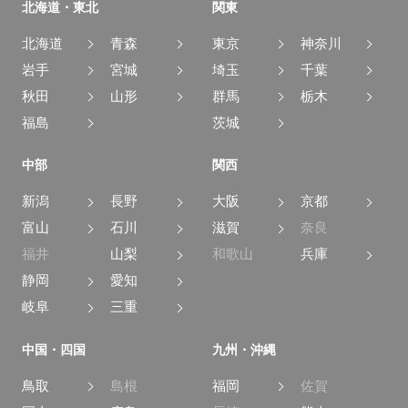
北海道・東北
関東
北海道
青森
東京
神奈川
岩手
宮城
埼玉
千葉
秋田
山形
群馬
栃木
福島
茨城
中部
関西
新潟
長野
大阪
京都
富山
石川
滋賀
奈良
福井
山梨
和歌山
兵庫
静岡
愛知
岐阜
三重
中国・四国
九州・沖縄
鳥取
島根
福岡
佐賀