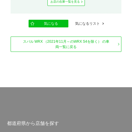
お店の在庫⼀覧を⾒る
気になる
気になるリスト
スバル WRX （2021年11月～のWRX S4を除く） の車
両一覧に戻る
都道府県から店舗を探す