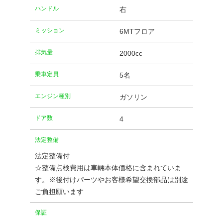
ハンドル
右
ミッション
6MTフロア
排気量
2000cc
乗車定員
5名
エンジン種別
ガソリン
ドア数
4
法定整備
法定整備付
☆整備点検費用は車輛本体価格に含まれていま
す。※後付けパーツやお客様希望交換部品は別途
ご負担願います
保証