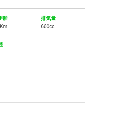
距離
排気量
万Km
660cc
歴