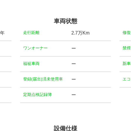
車両状態
⾛⾏距離
修復
)年
2.7万Km
ワンオーナー
禁煙
ー
福祉⾞両
新車
ー
登録(届出)済未使用車
エコ
ー
定期点検記録簿
ー
設備仕様