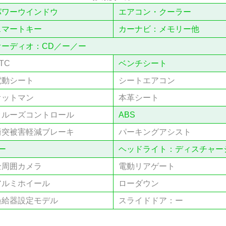
パワーウインドウ
エアコン・クーラー
スマートキー
カーナビ：メモリー他
オーディオ：CD／ー／ー
TC
ベンチシート
電動シート
シートエアコン
オットマン
本⾰シート
クルーズコントロール
ABS
衝突被害軽減ブレーキ
パーキングアシスト
ー
ヘッドライト：ディスチャー
全周囲カメラ
電動リアゲート
アルミホイール
ローダウン
過給器設定モデル
スライドドア：ー