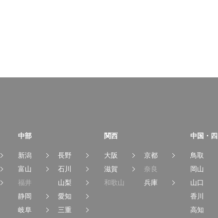
中部
関西
中国・四
新潟
長野
大阪
京都
鳥取
富山
石川
滋賀
奈良
岡山
福井
山梨
和歌山
兵庫
山口
静岡
愛知
香川
岐阜
三重
高知