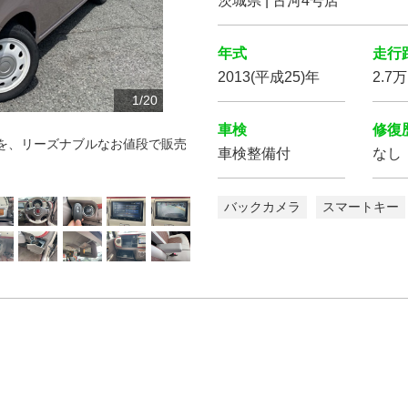
茨城県 | 古河4号店
年式
走行
2013(平成25)年
2.7
10
12
13
14
15
16
17
18
19
20
11
1
2
3
4
5
6
7
8
9
/
20
20
20
20
20
20
20
20
20
20
20
20
20
20
20
20
20
20
20
20
車検
修復
を、リーズナブルなお値段で販売
車検整備付
なし
バックカメラ
スマートキー