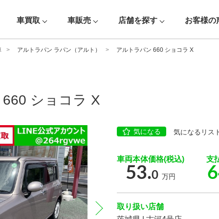
車買取
車販売
店舗を探す
お客様の
車
アルトラパン ラパン（アルト）
アルトラパン 660 ショコラ X
660 ショコラ X
気になる
気になるリス
車両本体価格(税込)
支
53.
6
0
万円
取り扱い店舗
next