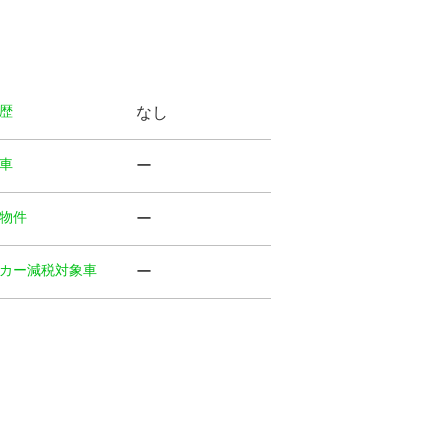
歴
なし
⾞
ー
物件
ー
カー減税対象車
ー