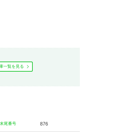
庫⼀覧を⾒る
末尾番号
876