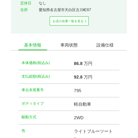
定休⽇
なし
住所
愛知県名古屋市天白区古川町87
お店の在庫⼀覧を⾒る
基本情報
車両状態
設備仕様
本体価格(税込み)
86.
8
万円
支払総額(税込み)
92.
8
万円
車台末尾番号
795
ボディタイプ
軽自動車
駆動方式
2WD
⾊
ライトブルーツート