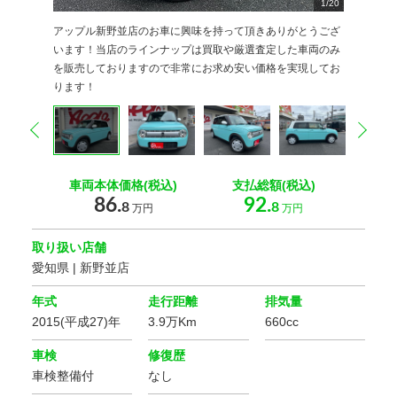
1
2
3
4
5
6
7
8
9
/
20
20
20
20
20
20
20
20
20
0
0
0
0
0
0
0
0
0
0
0
アップル新野並店のお車に興味を持って頂きありがとうござ
います！当店のラインナップは買取や厳選査定した車両のみ
を販売しておりますので非常にお求め安い価格を実現してお
ります！
prev
nex
車両本体価格(税込)
支払総額(税込)
86.
92.
8
8
万円
万円
取り扱い店舗
愛知県 | 新野並店
年式
走行距離
排気量
2015(平成27)年
3.9万Km
660cc
車検
修復歴
車検整備付
なし