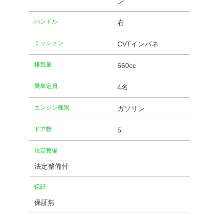
ン
ハンドル
右
ミッション
CVTインパネ
排気量
660cc
乗車定員
4名
エンジン種別
ガソリン
ドア数
5
法定整備
法定整備付
保証
保証無