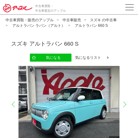
中古車買取・
中古車査定のアップル
中古車買取・販売のアップル
中古車販売
スズキ の中古車
アルトラパン ラパン（アルト）
アルトラパン 660 S
スズキ
アルトラパン 660 S
気になる
気になるリスト
prev
next
10
12
13
14
15
16
17
18
19
20
11
2
2
2
2
2
2
2
2
2
2
2