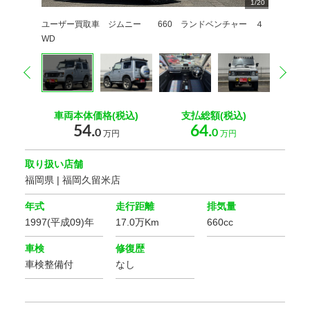
1
2
3
4
5
6
7
8
9
/
20
20
20
20
20
20
20
20
20
0
0
0
0
0
0
0
0
0
0
0
ユーザー買取車 ジムニー 660 ランドベンチャー ４
WD
prev
nex
車両本体価格(税込)
支払総額(税込)
54.
64.
0
0
万円
万円
取り扱い店舗
福岡県 | 福岡久留米店
年式
走行距離
排気量
1997(平成09)年
17.0万Km
660cc
車検
修復歴
車検整備付
なし