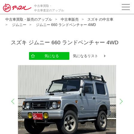
中古車買取・
中古車査定のアップル
中古車買取・販売のアップル
中古車販売
スズキ の中古車
ジムニー
ジムニー 660 ランドベンチャー 4WD
スズキ
ジムニー 660 ランドベンチャー 4WD
気になる
気になるリスト
prev
next
10
12
13
14
15
16
17
18
19
20
11
2
2
2
2
2
2
2
2
2
2
2