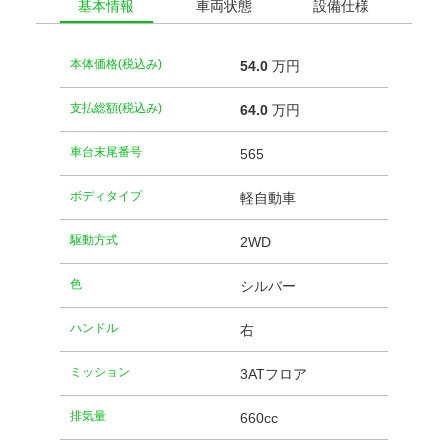
基本情報
車両状態
設備仕様
本体価格(税込み)
54.
0
万円
支払総額(税込み)
64.
0
万円
車台末尾番号
565
ボディタイプ
軽自動車
駆動方式
2WD
⾊
シルバー
ハンドル
右
ミッション
3ATフロア
排気量
660cc