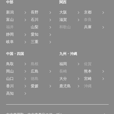
中部
関西
新潟
長野
大阪
京都
富山
石川
滋賀
奈良
福井
山梨
和歌山
兵庫
静岡
愛知
岐阜
三重
中国・四国
九州・沖縄
鳥取
島根
福岡
佐賀
岡山
広島
長崎
熊本
山口
徳島
大分
宮崎
香川
愛媛
鹿児島
沖縄
高知