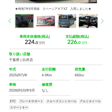
1
2
3
4
5
6
7
8
9
/
20
20
20
20
20
20
20
20
20
0
0
0
0
0
0
0
0
0
0
0
★例泡7年9月登録 スペーシアギアXZ 入荷しました★
prev
nex
車両本体価格(税込)
支払総額(税込)
224.
226.
0
0
万円
万円
取り扱い店舗
千葉県 | 白井店
年式
走行距離
排気量
2025(R7)年
4.0Km
660cc
車検
修復歴
2028(R10)年9月
なし
ETC
ブレーキサポート
クルーズコントロール
アルミホイール
スマートキー