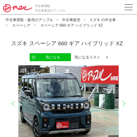
中古車買取・
中古車査定のアップル
中古車買取・販売のアップル
中古車販売
スズキ の中古車
スペーシア
スペーシア 660 ギア ハイブリッド XZ
スズキ
スペーシア 660 ギア ハイブリッド XZ
気になる
気になるリスト
prev
next
10
12
13
14
15
16
17
18
19
20
11
2
2
2
2
2
2
2
2
2
2
2