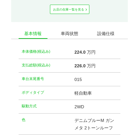
お店の在庫⼀覧を⾒る
基本情報
車両状態
設備仕様
本体価格(税込み)
224.
0
万円
支払総額(税込み)
226.
0
万円
車台末尾番号
015
ボディタイプ
軽自動車
駆動方式
2WD
⾊
デニムブルーM ガン
メタ 2トーンルーフ