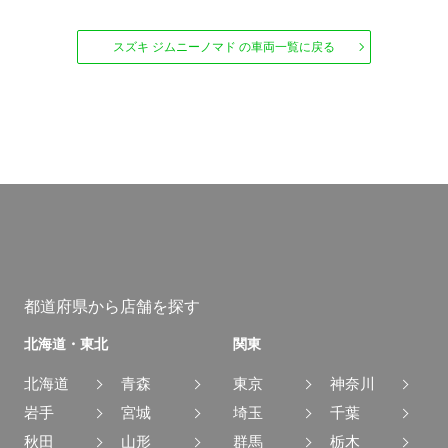
スズキ ジムニーノマド の車両一覧に戻る
都道府県から店舗を探す
北海道・東北
関東
北海道
青森
東京
神奈川
岩手
宮城
埼玉
千葉
秋田
山形
群馬
栃木