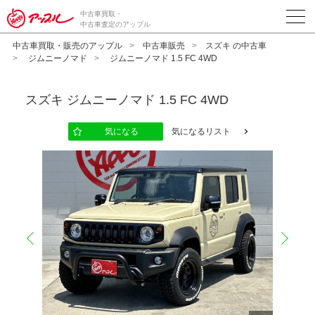
中古車買取・
中古車査定のアップル
中古車買取・販売のアップル
中古車販売
スズキ の中古車
ジムニーノマド
ジムニーノマド 1.5 FC 4WD
スズキ
ジムニーノマド 1.5 FC 4WD
気になる
気になるリスト
prev
next
10
12
13
14
15
16
17
18
19
20
11
2
2
2
2
2
2
2
2
2
2
2