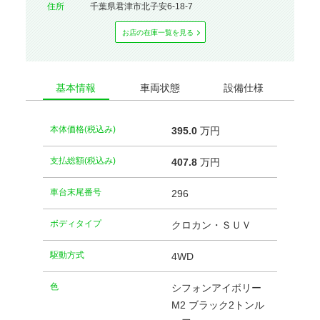
住所
千葉県君津市北子安6-18-7
お店の在庫⼀覧を⾒る
基本情報
車両状態
設備仕様
本体価格(税込み)
395.
0
万円
支払総額(税込み)
407.
8
万円
車台末尾番号
296
ボディタイプ
クロカン・ＳＵＶ
駆動方式
4WD
⾊
シフォンアイボリー
M2 ブラック2トンル