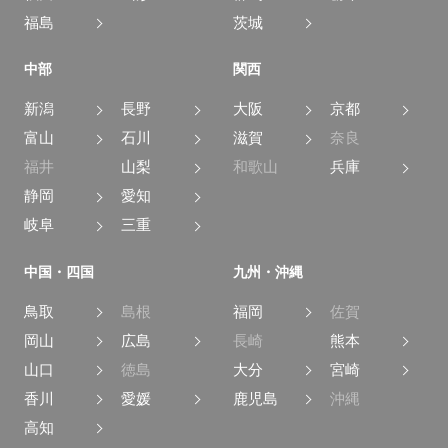
福島
茨城
中部
関西
新潟
長野
大阪
京都
富山
石川
滋賀
奈良
福井
山梨
和歌山
兵庫
静岡
愛知
岐阜
三重
中国・四国
九州・沖縄
鳥取
島根
福岡
佐賀
岡山
広島
長崎
熊本
山口
徳島
大分
宮崎
香川
愛媛
鹿児島
沖縄
高知