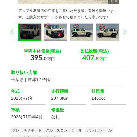
1
2
3
4
5
6
7
8
9
/
20
20
20
20
20
20
20
20
20
0
0
0
0
0
0
0
0
0
0
0
アップル君津店の在庫をご覧いただき誠に有難う御座いま
す。ご購入のサポートをさせて頂きましたら幸いです♪
prev
nex
車両本体価格(税込)
支払総額(税込)
395.
407.
0
8
万円
万円
取り扱い店舗
千葉県 | 君津127号店
年式
走行距離
排気量
2025(R7)年
207.0Km
1460cc
車検
修復歴
2028(R10)年4月
なし
ブレーキサポート
クルーズコントロール
アルミホイール