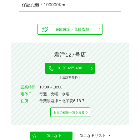
保証距離：100000Km
在庫確認・見積依頼
君津127号店
0120-495-400
[ 通話料無料 ]
営業時間
10:00～18:00
定休⽇
毎週 火曜・水曜
住所
千葉県君津市北子安6-18-7
お店の在庫⼀覧を⾒る
気になる
気になるリスト