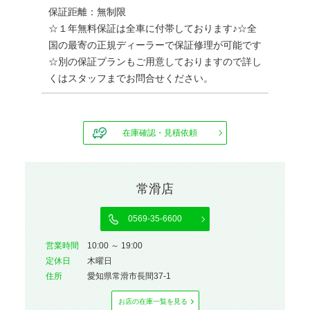
保証距離：無制限
☆１年無料保証は全車に付帯しております♪☆全
国の最寄の正規ディーラーで保証修理が可能です
☆別の保証プランもご用意しておりますので詳し
くはスタッフまでお問合せください。
在庫確認・見積依頼
常滑店
0569-35-6600
営業時間
10:00 ～ 19:00
定休⽇
木曜日
住所
愛知県常滑市長間37-1
お店の在庫⼀覧を⾒る