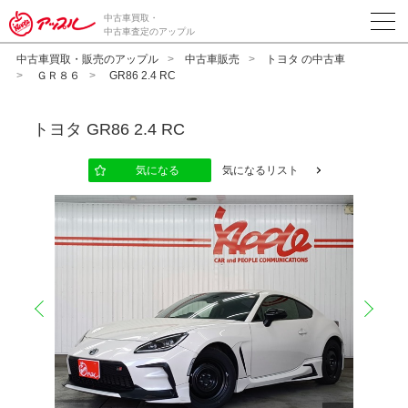
中古車買取・
中古車査定のアップル
中古車買取・販売のアップル
中古車販売
トヨタ の中古車
ＧＲ８６
GR86 2.4 RC
トヨタ
GR86 2.4 RC
気になる
気になるリスト
prev
next
10
12
13
14
15
16
17
18
19
20
11
2
2
2
2
2
2
2
2
2
2
2