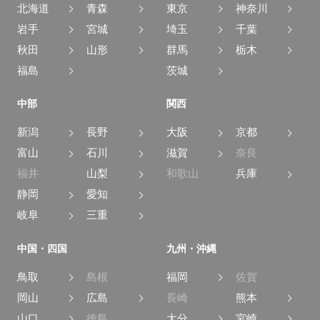
北海道
青森
東京
神奈川
岩手
宮城
埼玉
千葉
秋田
山形
群馬
栃木
福島
茨城
中部
関西
新潟
長野
大阪
京都
富山
石川
滋賀
奈良
福井
山梨
和歌山
兵庫
静岡
愛知
岐阜
三重
中国・四国
九州・沖縄
鳥取
島根
福岡
佐賀
岡山
広島
長崎
熊本
山口
徳島
大分
宮崎