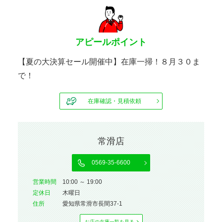
アピールポイント
【夏の大決算セール開催中】在庫一掃！８月３０ま
で！
在庫確認・見積依頼
常滑店
0569-35-6600
営業時間
10:00 ～ 19:00
定休⽇
木曜日
住所
愛知県常滑市長間37-1
お店の在庫⼀覧を⾒る