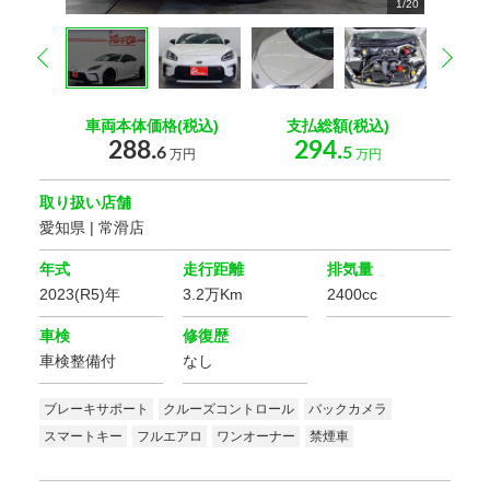
1
2
3
4
5
6
7
8
9
/
20
20
20
20
20
20
20
20
20
0
0
0
0
0
0
0
0
0
0
0
prev
nex
車両本体価格(税込)
支払総額(税込)
288.
294.
6
5
万円
万円
取り扱い店舗
愛知県 | 常滑店
年式
走行距離
排気量
2023(R5)年
3.2万Km
2400cc
車検
修復歴
車検整備付
なし
ブレーキサポート
クルーズコントロール
バックカメラ
スマートキー
フルエアロ
ワンオーナー
禁煙車