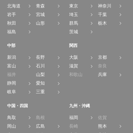
北海道
青森
東京
神奈川
岩手
宮城
埼玉
千葉
秋田
山形
群馬
栃木
福島
茨城
中部
関西
新潟
長野
大阪
京都
富山
石川
滋賀
奈良
福井
山梨
和歌山
兵庫
静岡
愛知
岐阜
三重
中国・四国
九州・沖縄
鳥取
島根
福岡
佐賀
岡山
広島
長崎
熊本