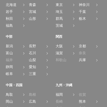
北海道
青森
東京
神奈川
岩手
宮城
埼玉
千葉
秋田
山形
群馬
栃木
福島
茨城
中部
関西
新潟
長野
大阪
京都
富山
石川
滋賀
奈良
福井
山梨
和歌山
兵庫
静岡
愛知
岐阜
三重
中国・四国
九州・沖縄
鳥取
島根
福岡
佐賀
岡山
広島
長崎
熊本