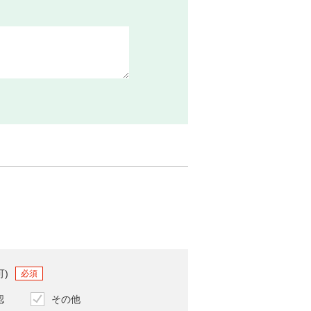
可)
必須
認
その他