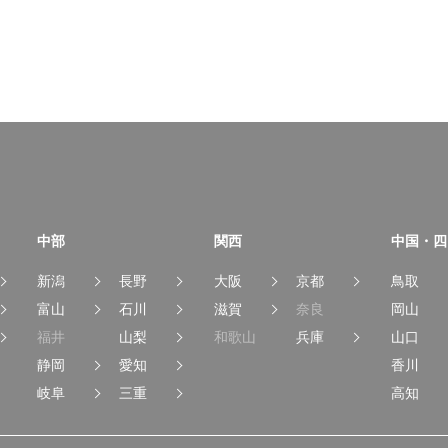
中部
関西
中国・四
新潟
長野
大阪
京都
鳥取
富山
石川
滋賀
奈良
岡山
福井
山梨
和歌山
兵庫
山口
静岡
愛知
香川
岐阜
三重
高知