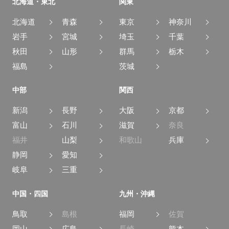
北海道・東北
関東
北海道
青森
東京
神奈川
岩手
宮城
埼玉
千葉
秋田
山形
群馬
栃木
福島
茨城
中部
関西
新潟
長野
大阪
京都
富山
石川
滋賀
奈良
福井
山梨
和歌山
兵庫
静岡
愛知
岐阜
三重
中国・四国
九州・沖縄
鳥取
島根
福岡
佐賀
岡山
広島
長崎
熊本