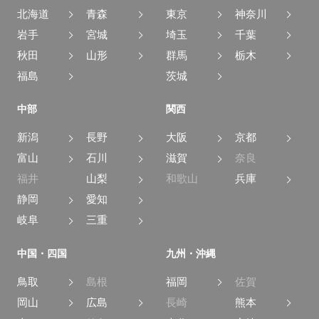
北海道
青森
東京
神奈川
岩手
宮城
埼玉
千葉
秋田
山形
群馬
栃木
福島
茨城
中部
関西
新潟
長野
大阪
京都
富山
石川
滋賀
奈良
福井
山梨
和歌山
兵庫
静岡
愛知
岐阜
三重
中国・四国
九州・沖縄
鳥取
島根
福岡
佐賀
岡山
広島
長崎
熊本