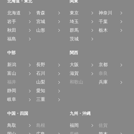
北海道・東北
関東
北海道
青森
東京
神奈川
岩手
宮城
埼玉
千葉
秋田
山形
群馬
栃木
福島
茨城
中部
関西
新潟
長野
大阪
京都
富山
石川
滋賀
奈良
福井
山梨
和歌山
兵庫
静岡
愛知
岐阜
三重
中国・四国
九州・沖縄
鳥取
島根
福岡
佐賀
岡山
広島
長崎
熊本