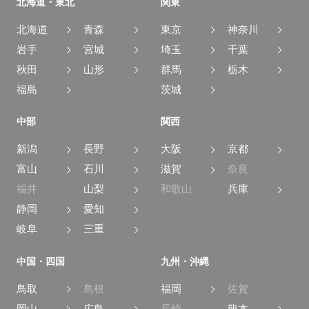
北海道・東北
関東
北海道
青森
東京
神奈川
岩手
宮城
埼玉
千葉
秋田
山形
群馬
栃木
福島
茨城
中部
関西
新潟
長野
大阪
京都
富山
石川
滋賀
奈良
福井
山梨
和歌山
兵庫
静岡
愛知
岐阜
三重
中国・四国
九州・沖縄
鳥取
島根
福岡
佐賀
岡山
広島
長崎
熊本