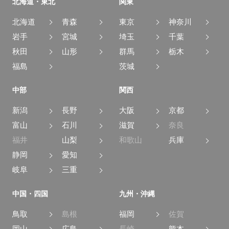
北海道・東北
関東
北海道
青森
東京
神奈川
岩手
宮城
埼玉
千葉
秋田
山形
群馬
栃木
福島
茨城
中部
関西
新潟
長野
大阪
京都
富山
石川
滋賀
奈良
福井
山梨
和歌山
兵庫
静岡
愛知
岐阜
三重
中国・四国
九州・沖縄
鳥取
島根
福岡
佐賀
岡山
広島
長崎
熊本