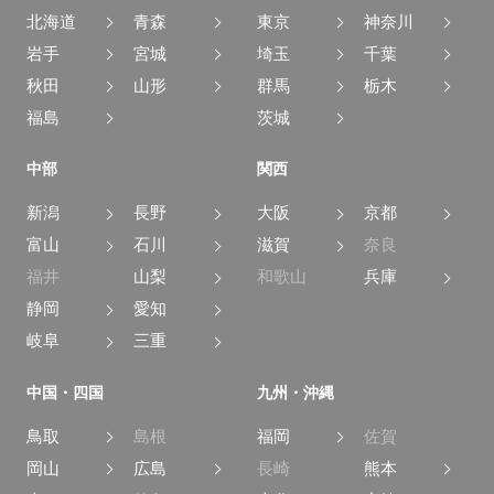
北海道
青森
東京
神奈川
岩手
宮城
埼玉
千葉
秋田
山形
群馬
栃木
福島
茨城
中部
関西
新潟
長野
大阪
京都
富山
石川
滋賀
奈良
福井
山梨
和歌山
兵庫
静岡
愛知
岐阜
三重
中国・四国
九州・沖縄
鳥取
島根
福岡
佐賀
岡山
広島
長崎
熊本