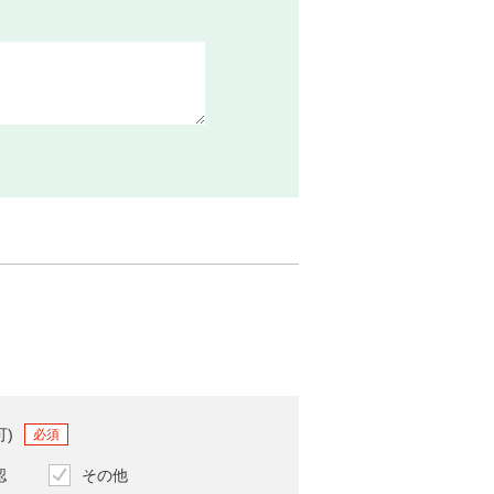
可)
必須
認
その他