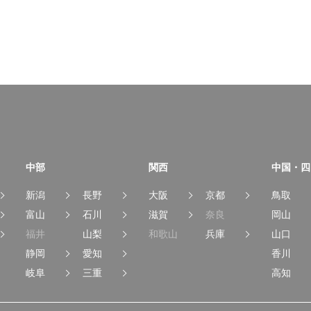
中部
関西
中国・四
新潟
長野
大阪
京都
鳥取
富山
石川
滋賀
奈良
岡山
福井
山梨
和歌山
兵庫
山口
静岡
愛知
香川
岐阜
三重
高知