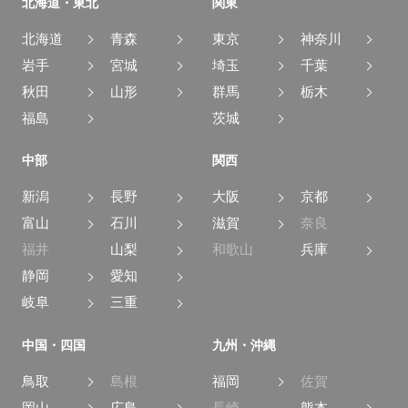
北海道・東北
関東
北海道
青森
東京
神奈川
岩手
宮城
埼玉
千葉
秋田
山形
群馬
栃木
福島
茨城
中部
関西
新潟
長野
大阪
京都
富山
石川
滋賀
奈良
福井
山梨
和歌山
兵庫
静岡
愛知
岐阜
三重
中国・四国
九州・沖縄
鳥取
島根
福岡
佐賀
岡山
広島
長崎
熊本