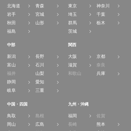
北海道
青森
東京
神奈川
岩手
宮城
埼玉
千葉
秋田
山形
群馬
栃木
福島
茨城
中部
関西
新潟
長野
大阪
京都
富山
石川
滋賀
奈良
福井
山梨
和歌山
兵庫
静岡
愛知
岐阜
三重
中国・四国
九州・沖縄
鳥取
島根
福岡
佐賀
岡山
広島
長崎
熊本