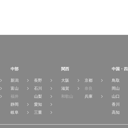
中部
関西
中国・四
新潟
長野
大阪
京都
鳥取
富山
石川
滋賀
奈良
岡山
福井
山梨
和歌山
兵庫
山口
静岡
愛知
香川
岐阜
三重
高知