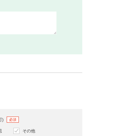
可)
必須
認
その他