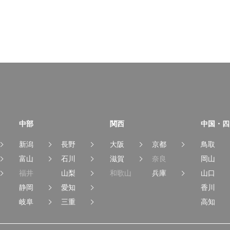
中部
関西
中国・四
新潟
長野
大阪
京都
鳥取
富山
石川
滋賀
奈良
岡山
福井
山梨
和歌山
兵庫
山口
静岡
愛知
香川
岐阜
三重
高知