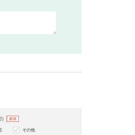
可)
必須
認
その他