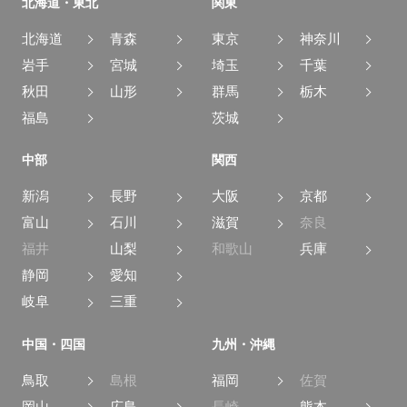
北海道・東北
関東
北海道
青森
東京
神奈川
岩手
宮城
埼玉
千葉
秋田
山形
群馬
栃木
福島
茨城
中部
関西
新潟
長野
大阪
京都
富山
石川
滋賀
奈良
福井
山梨
和歌山
兵庫
静岡
愛知
岐阜
三重
中国・四国
九州・沖縄
鳥取
島根
福岡
佐賀
岡山
広島
長崎
熊本