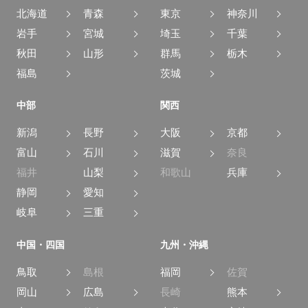
北海道
青森
東京
神奈川
岩手
宮城
埼玉
千葉
秋田
山形
群馬
栃木
福島
茨城
中部
関西
新潟
長野
大阪
京都
富山
石川
滋賀
奈良
福井
山梨
和歌山
兵庫
静岡
愛知
岐阜
三重
中国・四国
九州・沖縄
鳥取
島根
福岡
佐賀
岡山
広島
長崎
熊本