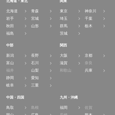
北海道・東北
関東
北海道
青森
東京
神奈川
岩手
宮城
埼玉
千葉
秋田
山形
群馬
栃木
福島
茨城
中部
関西
新潟
長野
大阪
京都
富山
石川
滋賀
奈良
福井
山梨
和歌山
兵庫
静岡
愛知
岐阜
三重
中国・四国
九州・沖縄
鳥取
島根
福岡
佐賀
岡山
広島
長崎
熊本