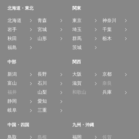
北海道・東北
関東
北海道
青森
東京
神奈川
岩手
宮城
埼玉
千葉
秋田
山形
群馬
栃木
福島
茨城
中部
関西
新潟
長野
大阪
京都
富山
石川
滋賀
奈良
福井
山梨
和歌山
兵庫
静岡
愛知
岐阜
三重
中国・四国
九州・沖縄
鳥取
島根
福岡
佐賀