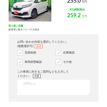
255.0
万円
支払総額(税込)
259.2
万円
取り扱い店舗
岐阜県 | 岐大バイパス大垣店
お問い合わせ内容を選択してください。
(複数選択可)
必須
見積依頼
在庫確認
車両状態確認
その他
この車両に対するご質問などを入力して
ください。
任意