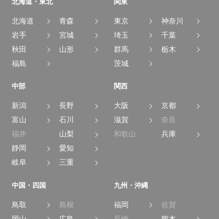
北海道・東北
関東
北海道
青森
東京
神奈川
岩手
宮城
埼玉
千葉
秋田
山形
群馬
栃木
福島
茨城
中部
関西
新潟
長野
大阪
京都
富山
石川
滋賀
奈良
福井
山梨
和歌山
兵庫
静岡
愛知
岐阜
三重
中国・四国
九州・沖縄
鳥取
島根
福岡
佐賀
岡山
広島
長崎
熊本