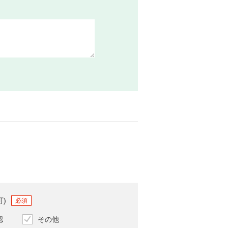
可)
必須
認
その他