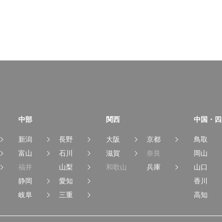
中部
関西
中国・四
新潟
長野
大阪
京都
鳥取
富山
石川
滋賀
奈良
岡山
福井
山梨
和歌山
兵庫
山口
静岡
愛知
香川
岐阜
三重
高知