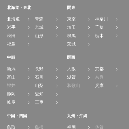
北海道・東北
関東
北海道
青森
東京
神奈川
岩手
宮城
埼玉
千葉
秋田
山形
群馬
栃木
福島
茨城
中部
関西
新潟
長野
大阪
京都
富山
石川
滋賀
奈良
福井
山梨
和歌山
兵庫
静岡
愛知
岐阜
三重
中国・四国
九州・沖縄
鳥取
島根
福岡
佐賀