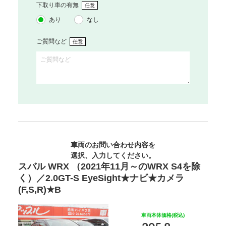
下取り車の有無
任意
あり
なし
ご質問など
任意
車両のお問い合わせ内容を
選択、入力してください。
スバル WRX （2021年11月～のWRX S4を除
く）／2.0GT-S EyeSight★ナビ★カメラ
(F,S,R)★B
車両本体価格(税込)