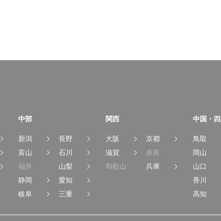
中部
関西
中国・四
新潟
長野
大阪
京都
鳥取
富山
石川
滋賀
奈良
岡山
福井
山梨
和歌山
兵庫
山口
静岡
愛知
香川
岐阜
三重
高知