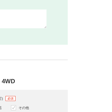
 4WD
可)
必須
認
その他