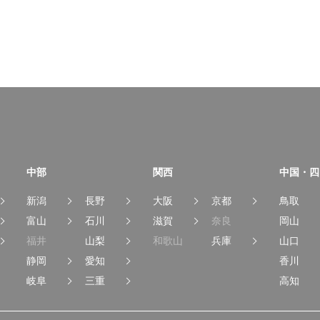
中部
関西
中国・四
新潟
長野
大阪
京都
鳥取
富山
石川
滋賀
奈良
岡山
福井
山梨
和歌山
兵庫
山口
静岡
愛知
香川
岐阜
三重
高知