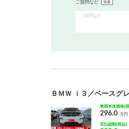
ご質問など
任意
ＢＭＷ ｉ３／ベースグ
車両本体価格(税
296.0
万円
支払総額(税込)