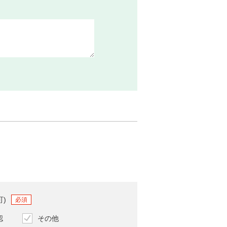
可)
必須
認
その他