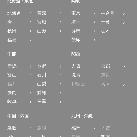
北海道・東北
関東
北海道
青森
東京
神奈川
岩手
宮城
埼玉
千葉
秋田
山形
群馬
栃木
福島
茨城
中部
関西
新潟
長野
大阪
京都
富山
石川
滋賀
奈良
福井
山梨
和歌山
兵庫
静岡
愛知
岐阜
三重
中国・四国
九州・沖縄
鳥取
島根
福岡
佐賀
岡山
広島
長崎
熊本