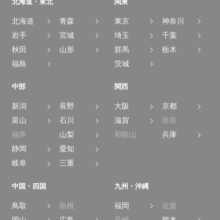
北海道・東北
関東
北海道
青森
東京
神奈川
岩手
宮城
埼玉
千葉
秋田
山形
群馬
栃木
福島
茨城
中部
関西
新潟
長野
大阪
京都
富山
石川
滋賀
奈良
福井
山梨
和歌山
兵庫
静岡
愛知
岐阜
三重
中国・四国
九州・沖縄
鳥取
島根
福岡
佐賀
岡山
広島
長崎
熊本