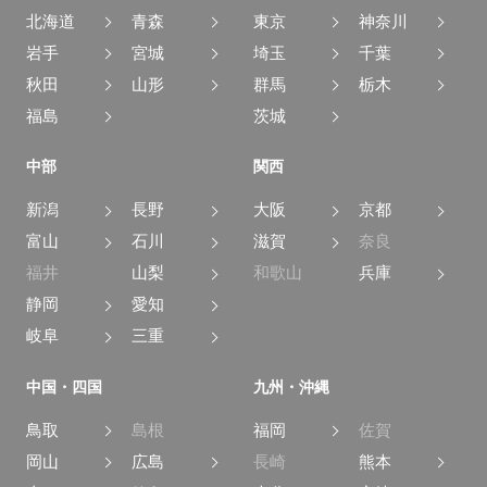
北海道
青森
東京
神奈川
岩手
宮城
埼玉
千葉
秋田
山形
群馬
栃木
福島
茨城
中部
関西
新潟
長野
大阪
京都
富山
石川
滋賀
奈良
福井
山梨
和歌山
兵庫
静岡
愛知
岐阜
三重
中国・四国
九州・沖縄
鳥取
島根
福岡
佐賀
岡山
広島
長崎
熊本