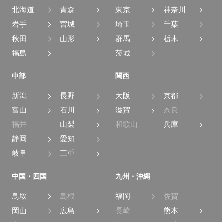
北海道
青森
東京
神奈川
岩手
宮城
埼玉
千葉
秋田
山形
群馬
栃木
福島
茨城
中部
関西
新潟
長野
大阪
京都
富山
石川
滋賀
奈良
福井
山梨
和歌山
兵庫
静岡
愛知
岐阜
三重
中国・四国
九州・沖縄
鳥取
島根
福岡
佐賀
岡山
広島
長崎
熊本