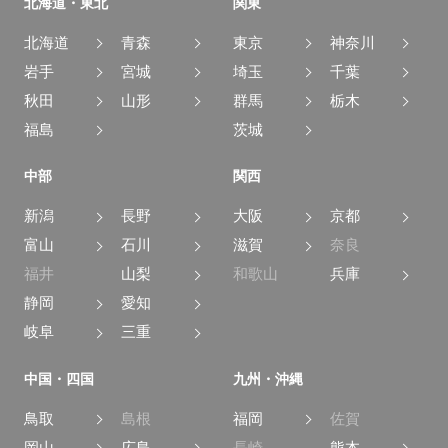
北海道・東北
関東
北海道
青森
東京
神奈川
岩手
宮城
埼玉
千葉
秋田
山形
群馬
栃木
福島
茨城
中部
関西
新潟
長野
大阪
京都
富山
石川
滋賀
奈良
福井
山梨
和歌山
兵庫
静岡
愛知
岐阜
三重
中国・四国
九州・沖縄
鳥取
島根
福岡
佐賀
岡山
広島
長崎
熊本