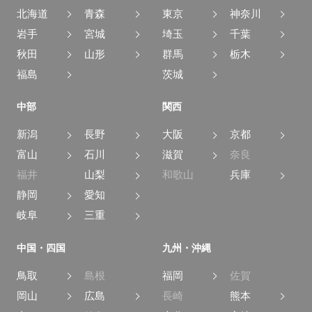
北海道
青森
東京
神奈川
岩手
宮城
埼玉
千葉
秋田
山形
群馬
栃木
福島
茨城
中部
関西
新潟
長野
大阪
京都
富山
石川
滋賀
奈良
福井
山梨
和歌山
兵庫
静岡
愛知
岐阜
三重
中国・四国
九州・沖縄
鳥取
島根
福岡
佐賀
岡山
広島
長崎
熊本