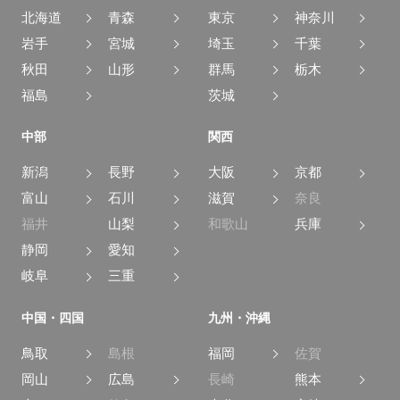
北海道
青森
東京
神奈川
岩手
宮城
埼玉
千葉
秋田
山形
群馬
栃木
福島
茨城
中部
関西
新潟
長野
大阪
京都
富山
石川
滋賀
奈良
福井
山梨
和歌山
兵庫
静岡
愛知
岐阜
三重
中国・四国
九州・沖縄
鳥取
島根
福岡
佐賀
岡山
広島
長崎
熊本