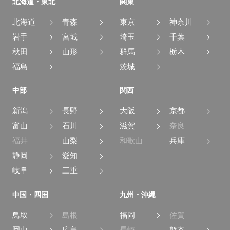
北海道・東北
関東
北海道
青森
東京
神奈川
岩手
宮城
埼玉
千葉
秋田
山形
群馬
栃木
福島
茨城
中部
関西
新潟
長野
大阪
京都
富山
石川
滋賀
奈良
福井
山梨
和歌山
兵庫
静岡
愛知
岐阜
三重
中国・四国
九州・沖縄
鳥取
島根
福岡
佐賀
岡山
広島
長崎
熊本